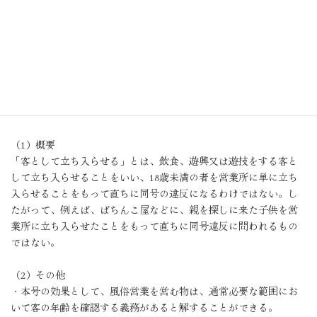
では足りず、営業者との雇用関係又はこれに準ずる継続的な関係
があることが必要。
5．十八歳未満の者を営業所に客とし
て立ち入らせるこ。
（1）概要
「客として立ち入らせる」とは、飲食、遊興又は遊技をする客と
して立ち入らせることをいい、18歳未満の者を営業所に単に立ち
入らせることをもって直ちに同号の違反になるわけではない。し
たがって、例えば、ぱちんこ屋などに、親を探しに来た子供を営
業所に立ち入らせたことをもって直ちに同号違反に問われるもの
ではない。
（2）その他
・本号の効果として、風俗営業を営む物は、通常必要な範囲にお
いて客の年齢を確認する義務があると解することができる。