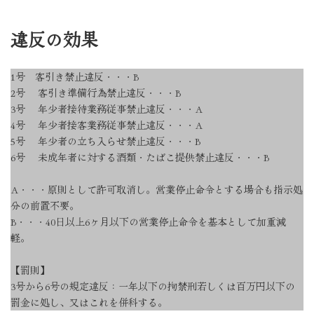
違反の効果
1号 客引き禁止違反・・・B
2号 客引き準備行為禁止違反・・・B
3号 年少者接待業務従事禁止違反・・・A
4号 年少者接客業務従事禁止違反・・・A
5号 年少者の立ち入らせ禁止違反・・・B
6号 未成年者に対する酒類・たばこ提供禁止違反・・・B
A・・・原則として許可取消し。営業停止命令とする場合も指示処
分の前置不要。
B・・・40日以上6ヶ月以下の営業停止命令を基本として加重減
軽。
【罰則】
3号から6号の規定違反：一年以下の拘禁刑若しくは百万円以下の
罰金に処し、又はこれを併科する。