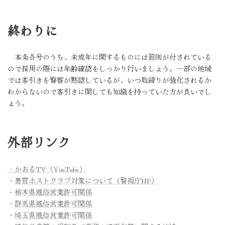
終わりに
本条各号のうち、未成年に関するものには罰則が付されている
ので採用の際には年齢確認をしっかり行いましょう。一部の地域
では客引きを警察が黙認しているが、いつ取締りが強化されるか
わからないので客引きに関しても知識を持っていた方が良いでし
ょう。
外部リンク
・かおるTV（YouTube）
・
悪質ホストクラブ対策について（警視庁HP）
・
栃木県風俗営業許可関係
・
群馬県風俗営業許可関係
・
埼玉県風俗営業許可関係