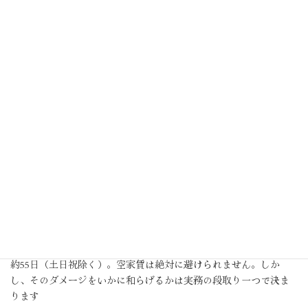
上質な音楽と照明の美しさも優美なる社交飲食店を営業する上
で欠かせません。しかしそこにも風営法の冷徹なルールが設けら
れています。客席は法的な明るさが確保されているか、調光器
（スライダックス）などの禁止された設備がないか。警察担当官
と同じ視線で事前に「予備検査」を行うことで、あなたの「夜の
城」のスピーディーな築城に貢献するのです。
4．「同時並行」の旋律：空家賃とい
う損失を最小限に抑える
開業準備において、時間はもっとも残酷なコストです。 物件を
借り、内装工事が始まれば、営業許可が下りていなくても「家
賃」は発生し続けます。許可申請から交付までの標準処理期間は
約55日（土日祝除く）。空家賃は絶対に避けられません。しか
し、そのダメージをいかに和らげるかは実務の段取り一つで決ま
ります