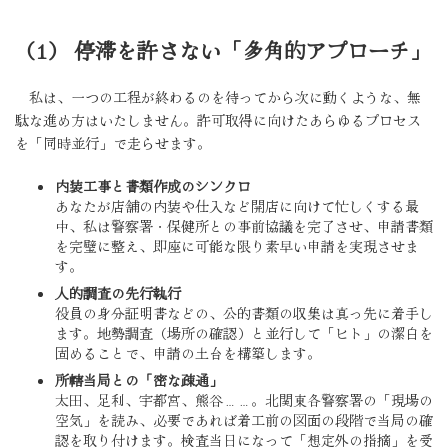
（1） 停滞を許さない「多角的アプローチ」
私は、一つの工程が終わるのを待ってから次に動くような、無
駄な進め方はいたしません。許可取得に向けたあらゆるプロセス
を「同時並行」で走らせます。
内装工事と書類作成のシンクロ
あなたが店舗の内装や仕入など開店に向けて忙しくする最
中、私は警察署・保健所との事前協議を完了させ、申請書類
を完璧に整え、即座に可能な限り素早い申請を実現させま
す。
人的調査の先行執行
役員の身分証明書などの、公的書類の収集は真っ先に着手し
ます。地勢調査（場所の確認）と並行して「ヒト」の潔白を
固めることで、申請の土台を構築します。
所轄当局との「密な疎通」
太田、足利、宇都宮、熊谷……。北関東各警察署の「現場の
空気」を読み、必要であれば着工前の図面の段階で当局の確
認を取り付けます。検査当日になって「想定外の指摘」を受