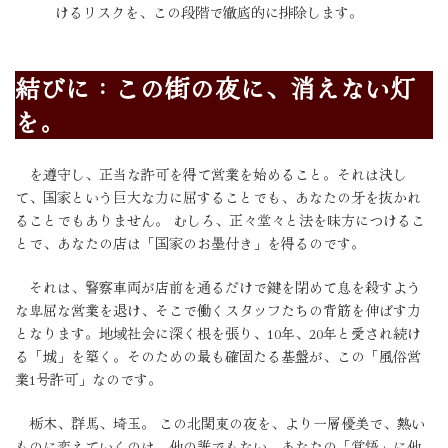
けるリスクを、この段階で徹底的に排除します。
結びに：この街の夜に、消えない灯
を。
を遵守し、正当な許可を得て営業を始めること。それは決し
て、国家という巨大な力に屈することでも、あなたの牙を抜かれ
ることでもありません。 むしろ、正々堂々と法を味方につけるこ
とで、あなたの店は「国家のお墨付き」を得るのです。
それは、警察車両が店前を通るだけで鍵を閉めて息を殺すよう
な卑屈な営業を退け、そこで働くスタッフたちの背筋を伸ばす力
となります。地域社会に深く根を張り、10年、20年と愛され続け
る「城」を築く。そのための最も確固たる基盤が、この「風俗営
業1号許可」なのです。
栃木、群馬、埼玉。 この北関東の夜を、より一層優美で、熱い
ものに変えていくのは、他の誰でもない、あなたの「覚悟」に他