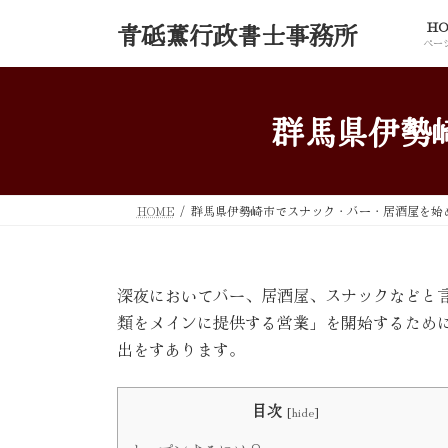
コ
ナ
HO
青砥薫行政書士事務所
ン
ビ
ページ
テ
ゲ
ン
ー
ツ
シ
群馬県伊勢
へ
ョ
ス
ン
キ
に
ッ
移
HOME
群馬県伊勢崎市でスナック・バー・居酒屋を始
プ
動
深夜においてバー、居酒屋、スナックなどと言
類をメインに提供する営業」を開始するため
出をすあります。
目次
[
hide
]