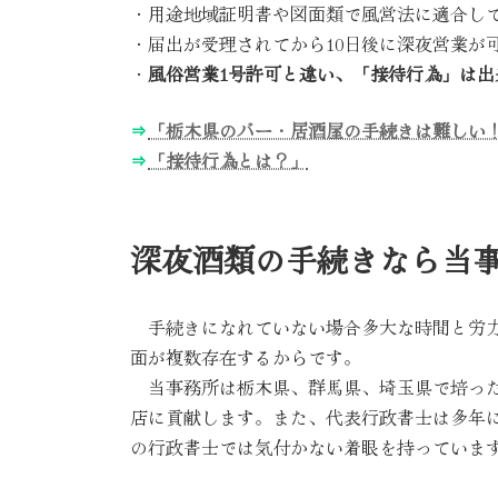
・用途地域証明書や図面類で風営法に適合し
・届出が受理されてから10日後に深夜営業が
・
風俗営業1号許可と違い、「接待行為」は
⇒
「栃木県のバー・居酒屋の手続きは難しい
⇒
「接待行為とは？」
深夜酒類の手続きなら当
手続きになれていない場合多大な時間と労力
面が複数存在するからです。
当事務所は栃木県、群馬県、埼玉県で培った
店に貢献します。また、代表行政書士は多年
の行政書士では気付かない着眼を持っていま