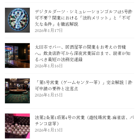
デジタルダーツ・シミュレーションゴルフは5号許
可不要？開業における「法的メリット」と「不可
欠な条件」を徹底解説
2026年1月17日
太田市でバー、居酒屋等の開業をお考えの皆様
へ。飲食店許可から深夜営業届出まで、読者が知
るべき最短の法務完遂録
2026年1月16日
「第5号営業（ゲームセンター等）」完全解説｜許
可申請の要件と注意点
2026年1月15日
法第2条第1項第4号の営業（遊技場営業-麻雀店、パ
チンコ店等）
2026年1月13日