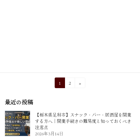
確認しよ
2026年1月5日
名刺交換をしたときに相手の会社組織は個人
事業なのに肩書きに「代表取締役」と書かれて
いる方がいますが完全に間違っています。個人
事業でその肩書きはあり得ない。ちょっと恥ず
かしいのでコレを機会に確認しましょう。 個人
事業で代 […]
続きを読む
投
固
固
1
2
»
定
定
稿
ペ
ペ
最近の投稿
の
ー
ー
ジ
ジ
ペ
【栃木県足利市】スナック・バー・居酒屋を開業
する方へ｜開業手続きの難易度と知っておくべき
ー
注意点
ジ
2026年3月14日