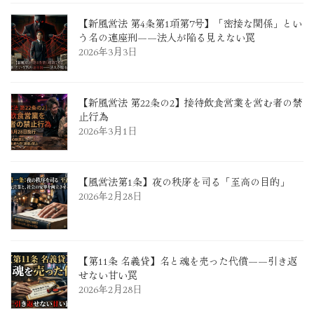
送
【新風営法 第4条第1項第7号】「密接な関係」とい
り
う名の連座刑――法人が陥る見えない罠
2026年3月3日
【新風営法 第22条の2】接待飲食営業を営む者の禁
止行為
2026年3月1日
【風営法第1条】夜の秩序を司る「至高の目的」
2026年2月28日
【第11条 名義貸】名と魂を売った代償――引き返
せない甘い罠
2026年2月28日